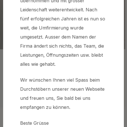
übernommen und mit grosser
Leidenschaft weiterentwickelt.​ Nach
Unsere Dienstleistungen
fünf erfolgreichen Jahren ist es nun so
weit, die Umfirmierung wurde
umgesetzt. Ausser dem Namen der
Firma ändert sich nichts, das Team, die
Leistungen, Öffnungszeiten usw. bleibt
Schneiderei Kühlhan AG heisst neu A.
alles wie gehabt.
Rückmar Schneiderei.
Gleiche Adresse, gleiche
Wir wünschen Ihnen viel Spass beim
handwerkliche Qualität mit neuer
Ausrichtung und modernisiertem
Durchstöbern unserer neuen Webseite
Atelier.
und freuen uns, Sie bald bei uns
empfangen zu können.
Beste Grüsse