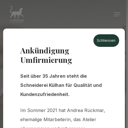
Skip
Menu
to
Close
main
Menu
content
Schliessen
Schneiderei
mit
Stil
Ankündigung
Umfirmierung
und
Präzision
Seit über 35 Jahren steht die
Über 30 Jahre Erfahrung in traditioneller
Schneiderei Külhan für Qualität und
Schneiderei in Bern.
Kundenzufriedenheit.
Im Sommer 2021 hat Andrea Rückmar,
ehemalige Mitarbeiterin, das Atelier
Jetzt Termin vereinbaren