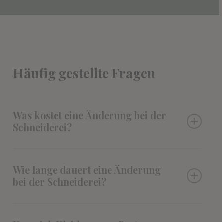
Häufig
gestellte
Fragen
Was kostet eine Änderung bei der
Schneiderei?
Die Kosten für Änderungen an Kleidung
Wie lange dauert eine Änderung
hängen stark vom Kleidungsstück und dem
bei der Schneiderei?
Aufwand ab. Einfache Anpassungen (z. B.
Hosen kürzen) sind günstiger als komplexe
Die Bearbeitungszeit richtet sich nach Art und
Änderungen an Anzügen oder Kleidern. Wir