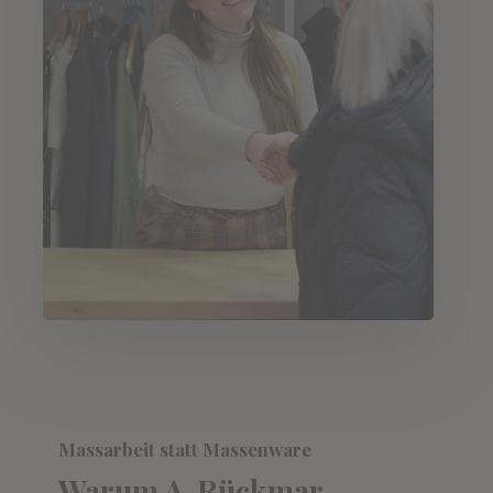
Ma
ss
arbeit statt Massenware
Warum A.
Rückmar