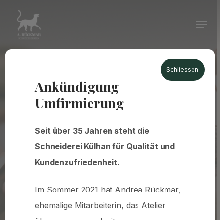
Skip
Menu
to
Close
main
Menu
content
Schliessen
Über
uns
Ankündigung
Umfirmierung
Tradition, Handwerk und persönliche
Seit über 35 Jahren steht die
Beratung:
In unserer Schneiderei verbinden
Schneiderei Külhan für Qualität und
wir traditionelles Handwerk mit zeitgemässer
Kundenzufriedenheit.
Präzision.
Seit über 30 Jahren stehen wir in
Bern für sorgfältige Änderungen und
Im Sommer 2021 hat Andrea Rückmar,
Reparaturen
, hochwertige Materialien und
ehemalige Mitarbeiterin, das Atelier
eine persönliche Beratung.