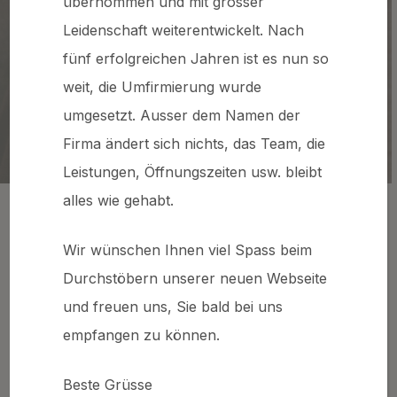
übernommen und mit grosser
Leidenschaft weiterentwickelt.​ Nach
fünf erfolgreichen Jahren ist es nun so
Jetzt Termin vereinbaren
weit, die Umfirmierung wurde
umgesetzt. Ausser dem Namen der
Firma ändert sich nichts, das Team, die
Leistungen, Öffnungszeiten usw. bleibt
alles wie gehabt.
Unsere Geschichte
Wir wünschen Ihnen viel Spass beim
Die Schneiderei wurde im Jahr 1988 von
Durchstöbern unserer neuen Webseite
Melek Külhan gegründet.
Von Beginn an war
und freuen uns, Sie bald bei uns
es sein Anspruch, handwerkliche Qualität mit
empfangen zu können.
Zuverlässigkeit und persönlichem Service zu
verbinden. Dieses Verständnis von
Beste Grüsse